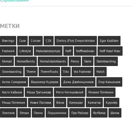
МЕТКИ
Bearings
Case
Cruiser
CSX
Dmitry (Flin) Dvoynishnikov
Egor Kaldikov
Footwork
Lifestyle
Makeskateolympic
Neff
Neffheadwear
Neff Head Wear
Nomad
Nomadfamily
Nomadskateboards
Penny
Skate
Skateboarding
Snowboarding
Theeve
TheeveTrucks
TiAx
Vox Footwear
Watch
Антон Самороков
Владимир Кудеров
Дима Двойнишников
Егор Кальдиков
Костя Кабанов
Маша Третьякова
Митя Нитишевский
Михаил Потемкин
Миша Потемкин
Новая Поставка
Весна
Камчадал
Камчатка
Круизёр
Лонгслив
Лёгкая
Пенни
Подшипники
Про-Райдер
Футболка
Шапка